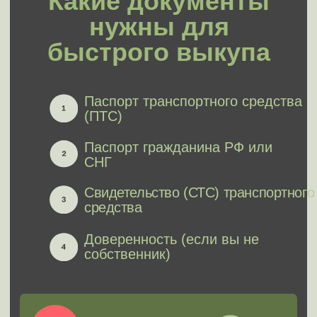
3 -
Автоаукцион
1
2
3
Скорость продажи
Ожидаемая
стоимость
Юридическая
безопасность
Прозрачность оценки
Комфорт сделки
Покупаем все
виды авто
Новые
С пробегом
В залоге/
Битые/