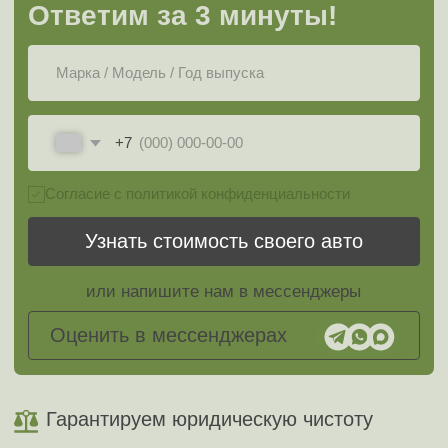
Гарантируем юридическую чистоту
Рассмотрим любые премиальные
автомобили
Оформление документов берем на
себя
Снимем авто с учёта без вашего
участия
Этапы выкупа
Этапы
автомобилей в Чехове
до 5 минут
Оставьте заявку
Это можно сделать на сайте, позвонить или