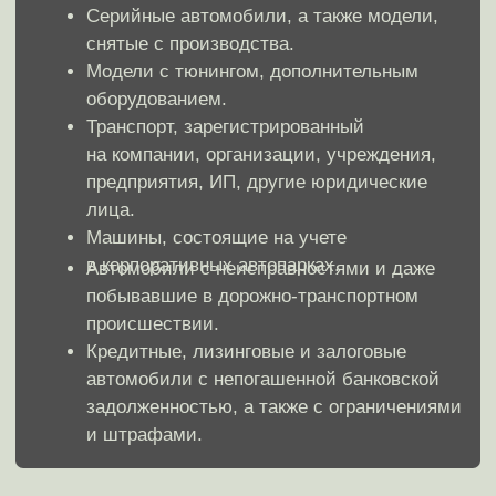
Выкуп автомобиля
по маркам
Немецкие
Китайские
Американсике
Японские
Отечественные
Корейские
Выберите марку вашего автомобиля, перейдите
на страницу и подробнее ознакомьтесь
с нюансами и тонкостями
выкупа именно вашего
автомобиля
Audi
Acura
Avatr
BAIC
BMW
Buick
Cadillac
Changan
Chery
Chevrolet
Citroen
Daewoo