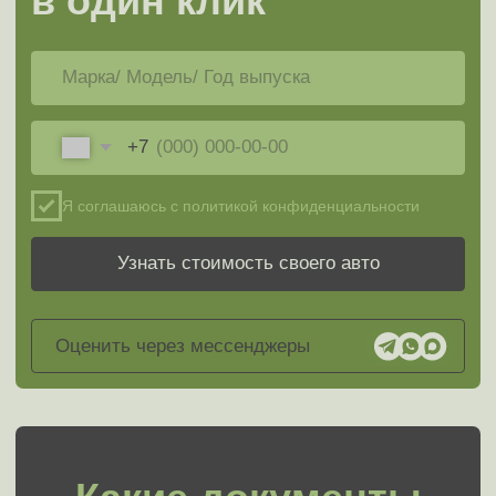
Деньги сразу
Оценить авто за 3 минуты
0₽ скрытых платежей
Почему
в Мэджик Авто
продать выгоднее
С Мэджик Авто продать машину просто!
Мы осуществляем скорый выкуп машин
с пробегом в Москве и Московской области без
необходимости самостоятельно искать
покупателей. Вам
не придётся устраивать торг
с каждым перекупщиком.
Скупка машин это наша
работа!
Сравнение популярных способов продажи авто
1 -
Продажа через Мэджик Авто
2 -
Самостоятельная продажа