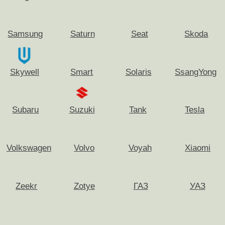
Мытищи
Солнечногорск
Наро-Фоминск
Ступино
Ногинск
Троицк
Одинцово
Фрязино
Озёры (Переделкино)
Химки
Орехово-Зуево
Хотьково
Павловский Посад
Чехов
Подольск
Щёлково
Пушкино
Электрогорск
Раменское
Электросталь
Реутов
Электроугли
Руза
Юбилейный
Выкуп авто с пробегом
Рассчитайте стоимость через мессенджеры:
Рассчитать
Подписывайтесь на телеграм-канал
Офисы в Москве: