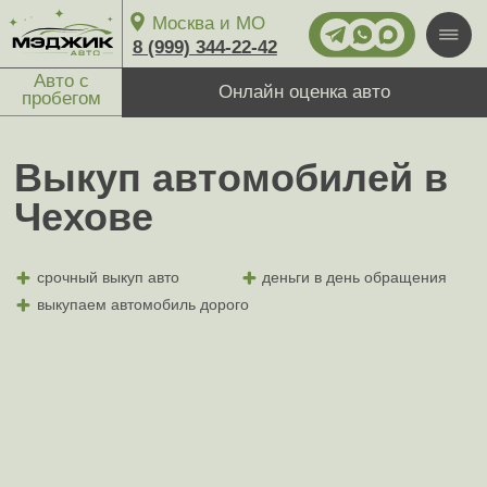
Москва и МО
8 (999) 344-22-42
Авто с
Онлайн оценка авто
пробегом
Выкуп
автомобилей
в
Пн-вс: круглосуточно
Чехове
Выкуп авто
1-й Магистральный тупик, 11с1
срочный выкуп авто
деньги в день обращения
27/7
Москва
выкупаем автомобиль дорого
ул. Ярославское шоссе, 137