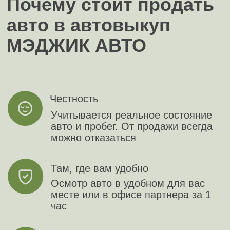
Jeep
Jetour
Jetta
Kaiyi
Kia
LADA (Ваз)
LandRover
Lexus
Lifan
Livan
LiXiang
Mazda
Mercedes
MG
Mini
Mitsubishi
Nio
Nissan
OMODA
Opel
Peugeot
Porsche
Ravon
Renault
Samsung
Saturn
Seat
Skoda
Skywell
Smart
Solaris
SsangYong