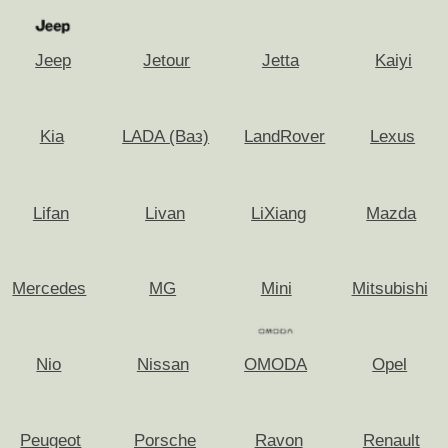
Апрелевка
Жуковский
Балашиха
Звенигород
Бронницы
Зеленоград
Бутово
Ивантеевка
Видное
Истра
Волоколамск
Кашира
Воскресенск
Клин
Дедовск
Коломна
Дзержинский
Королёв
Дмитров
Нахабино
Долгопрудный
Красногорск
Домодедово
Красноармейск
Дрезна
Краснознаменск
Егорьевск
Кубинка
Железнодорожный
Лобня
Все районы
Лыткарино
Селятино
Люберцы
Сергиев Посад
Можайск
Серпухов