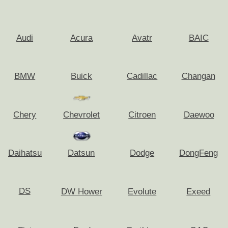
и ответы
Но можно же немного подождать и
продать дороже самому через
Auto.ru, Avito, Drom?
Как осуществляется выезд оценщика
и сделка?
Что с негативными отзывами о
срочном выкупе автомобилей?
Можно ли перед тем, как
подписывать договор, проверить
денежные средства?
За какую сумму можно продать мой
автомобиль?
Нужно ли снимать авто с учета перед
продажей в ГИБДД?
Нужно ли платить налог с продажи