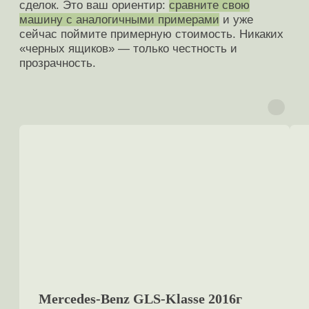
Отправьте фото своего автомобиля,
опишите преимущества, укажите список
надбавок
, и мы пришлем цену в течение
3 минут.
Оценить
Отзывы клиентов
5 звезд на Яндекс.Картах
4.9
4.9
5.0
5.0
4.9
из 5
На основе
172
оценок