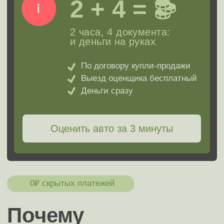
кредите
после ДТП
Премиум
Коммерческие
Неисправные
С запретом
на 10%
увеличим стоимость за
каждую позицию!
Оригинальный ПТС
Приемлемый пробег
Кузов и салон в порядке
Комплектация выше базовой
Есть второй комплект колёс
Есть сервисная книжка
Рабочий кондиционер
Лобовое стекло без трещин
Второй ключ в наличии
Единственный владелец