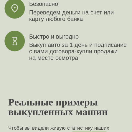
Subaru
Suzuki
Tank
Tesla
Volkswagen
Volvo
Voyah
Xiaomi
Zeekr
Zotye
ГАЗ
УАЗ
Доплатим по 10%
Быстрая и точная
оценка вашего авто
в мессенджерах