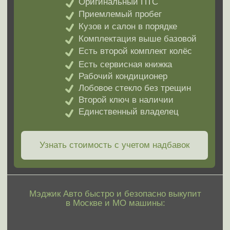
выкупленных машин
Чтобы вы видели живую статистику наших
сделок. Это ваш ориентир:
сравните свою
машину с аналогичными примерами
и уже
сейчас поймите примерную стоимость. Никаких
«черных ящиков» — только честность и
прозрачность.
Mercedes-Benz GLS-Klasse 2016г
BMW X6M 2018г
Цена выкупа: 4 980 000 р.
Цена выкупа: 4 550 0