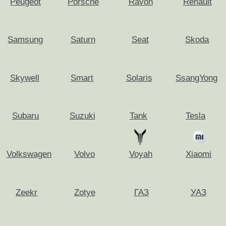
Мытищи
Солнечногорск
Наро-Фоминск
Ступино
Ногинск
Троицк
Одинцово
Фрязино
Озёры (Переделкино)
Химки
Орехово-Зуево
Хотьково
Павловский Посад
Чехов
Подольск
Щёлково
Пушкино
Электрогорск
Раменское
Электросталь
Реутов
Электроугли
Руза
Юбилейный
Выкуп авто с пробегом
Рассчитайте стоимость через мессенджеры:
Рассчитать
Подписывайтесь на телеграм-канал
Офисы в Москве: