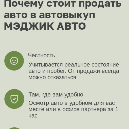
Jeep
Jetour
Jetta
Kaiyi
Kia
LADA (Ваз)
LandRover
Lexus
Lifan
Livan
LiXiang
Mazda
Mercedes
MG
Mini
Mitsubishi
Nio
Nissan
OMODA
Opel
Peugeot
Porsche
Ravon
Renault
Samsung
Saturn
Seat
Skoda
Skywell
Smart
Solaris
SsangYong