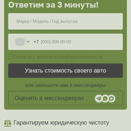
Гарантируем юридическую чистоту
Рассмотрим любые премиальные
автомобили
Оформление документов берем на
себя
Снимем авто с учёта без вашего
участия
Этапы выкупа
Этапы
автомобилей в
Щелково
до 5 минут
Оставьте заявку
Это можно сделать на сайте, позвонить или