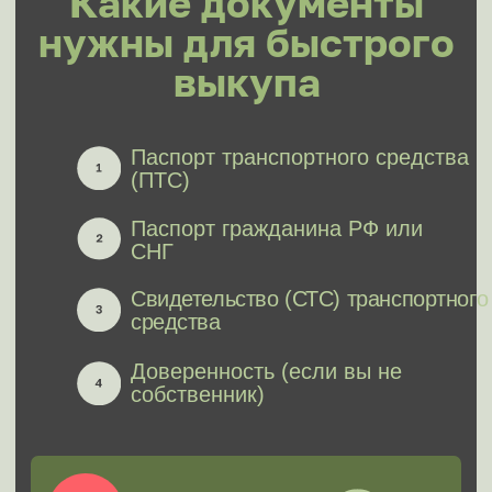
3 -
Автоаукцион
1
2
3
Скорость продажи
Ожидаемая
стоимость
Юридическая
безопасность
Прозрачность оценки
Комфорт сделки
Покупаем все
виды авто
Новые
С пробегом
В залоге/
Битые/