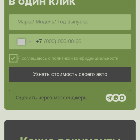
Деньги сразу
Оценить авто за 3 минуты
0₽ скрытых платежей
Почему
в Мэджик Авто
продать выгоднее
С Мэджик Авто продать машину просто!
Мы осуществляем скорый выкуп машин
с пробегом в Москве и Московской области без
необходимости самостоятельно искать
покупателей. Вам
не придётся устраивать торг
с каждым перекупщиком.
Скупка машин это наша
работа!
Сравнение популярных способов продажи авто
1 -
Продажа через Мэджик Авто
2 -
Самостоятельная продажа