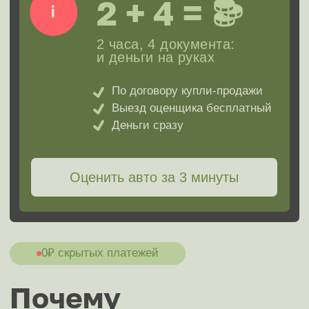
кредите
после ДТП
Премиум
Коммерческие
Неисправные
С запретом
на 10%
увеличим стоимость за
каждую позицию!
Оригинальный ПТС
Приемлемый пробег
Кузов и салон в порядке
Комплектация выше базовой
Есть второй комплект колёс
Есть сервисная книжка
Рабочий кондиционер
Лобовое стекло без трещин
Второй ключ в наличии
Единственный владелец