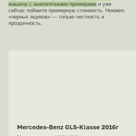
Отправьте фото своего автомобиля,
опишите преимущества, укажите список
надбавок
, и мы пришлем цену в течение
3 минут.
Оценить
Отзывы клиентов
5 звезд на Яндекс.Картах
4.9
4.9
5.0
5.0
4.9
из 5
На основе
172
оценок