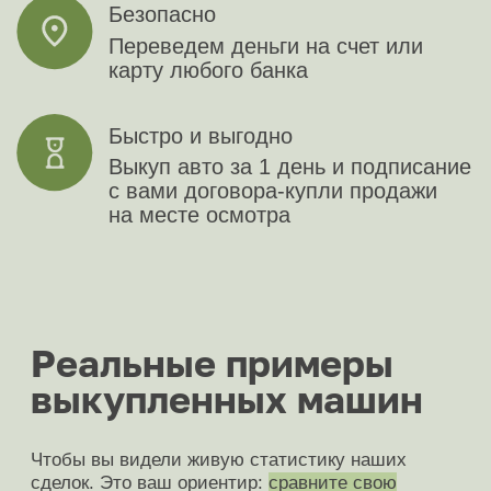
Subaru
Suzuki
Tank
Tesla
Volkswagen
Volvo
Voyah
Xiaomi
Zeekr
Zotye
ГАЗ
УАЗ
Доплатим по 10%
Быстрая и точная
оценка вашего авто
в мессенджерах