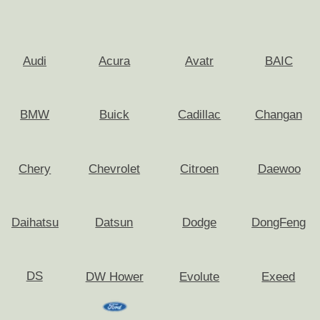
и ответы
Но можно же немного подождать и
продать дороже самому через
Auto.ru, Avito, Drom?
Как осуществляется выезд оценщика
и сделка?
Что с негативными отзывами о
срочном выкупе автомобилей?
Можно ли перед тем, как
подписывать договор, проверить
денежные средства?
За какую сумму можно продать мой
автомобиль?
Нужно ли снимать авто с учета перед
продажей в ГИБДД?