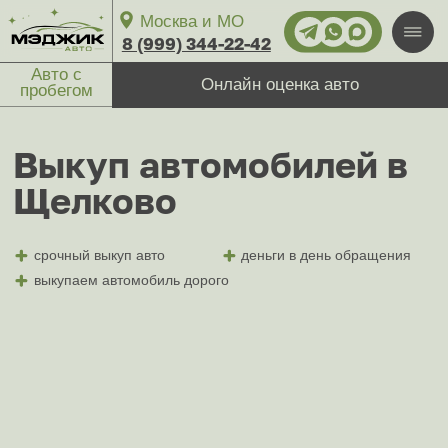
Москва и МО
8 (999) 344-22-42
Авто с
Онлайн оценка авто
пробегом
Выкуп
автомобилей
в
Пн-вс: круглосуточно
Щелково
Выкуп авто
1-й Магистральный тупик, 11с1
срочный выкуп авто
деньги в день обращения
27/7
Москва
выкупаем автомобиль дорого
ул. Ярославское шоссе, 137