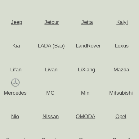
Апрелевка
Жуковский
Балашиха
Звенигород
Бронницы
Зеленоград
Бутово
Ивантеевка
Видное
Истра
Волоколамск
Кашира
Воскресенск
Клин
Дедовск
Коломна
Дзержинский
Королёв
Дмитров
Нахабино
Долгопрудный
Красногорск
Домодедово
Красноармейск
Дрезна
Краснознаменск
Егорьевск
Кубинка
Железнодорожный
Лобня
Все районы
Лыткарино
Селятино
Люберцы
Сергиев Посад
Можайск
Серпухов