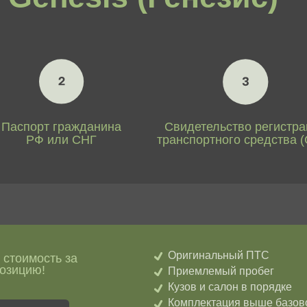
ость за
ю!
Приемлемый пробег
Кузов и салон в порядке
Комплектация выше базовой
ок
Есть второй комплект колёс
ценка вашего
Доплатим по 10%
х