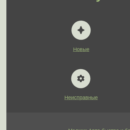
Неисправные
Бит
Мэджик Авто быстро и безопас
в Москве и МО машины:
Цена выкупа опред