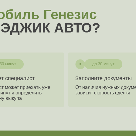
до 30 минут
циалист
Заполните документы
т приехать уже
От наличия нужных документов
 определить
зависит скорость сделки
упа
в один клик
Мы онлайн 24/7
Узнать стоимость своего авто