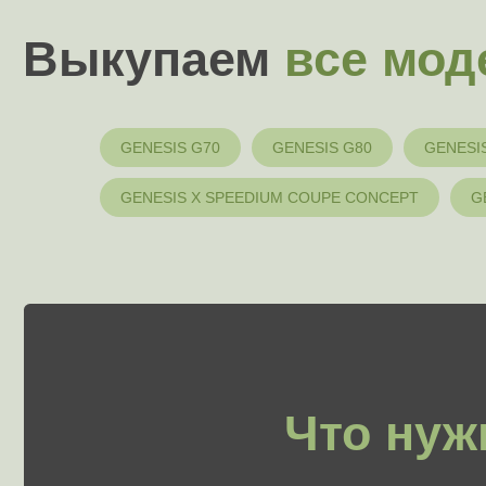
Что нужно
G
GENESIS G70
GENESIS G80
GENESI
GENESIS X SPEEDIUM COUPE CONCEPT
G
Паспорт транспортного
Паспо
средства (ПТС)
Р