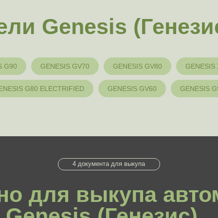
4 документа для выкупа
 для выкупа автомоби
enesis (Генезис)
S G90
GENESIS GV70
GENESIS GV80
GENESIS
ENESIS G80 ELECTRIFIED
GENESIS GV60
GENESIS G
рт гражданина
Свидетельство регистрации
Ф или СНГ
транспортного средства (СТС)
(ес
Оригинальный ПТС