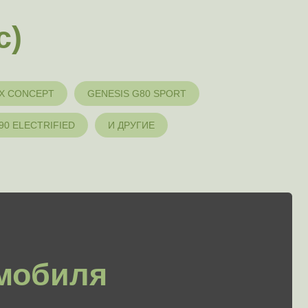
ля
 X CONCEPT
GENESIS G80 SPORT
90 ELECTRIFIED
И ДРУГИЕ
Доверенность
ли вы не собственник)
Есть сервисная книжка