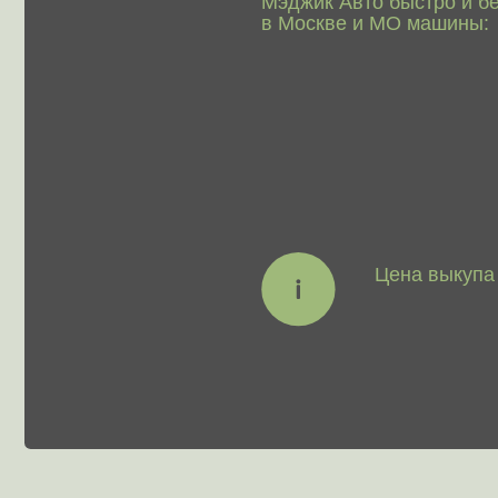
Выкупаем
все модели