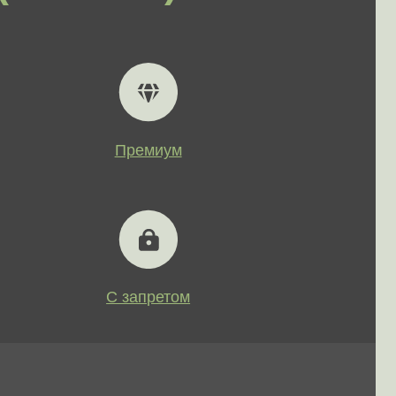
С запретом
, снятые с производства.
 оборудованием.
мпании, организации, учреждения,
 лица.
ративных автопарках.
же побывавшие в дорожно-
автомобили с непогашенной
 с ограничениями и штрафами.
ием кузова