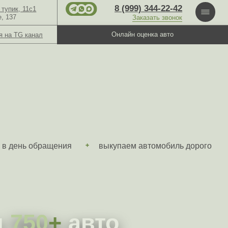
8 (999) 344-22-42
Заказать звонок
Онлайн оценка авто
й тупик,
шоссе, 137
ения
выкупаем автомобиль дорого
+
авто
 авто