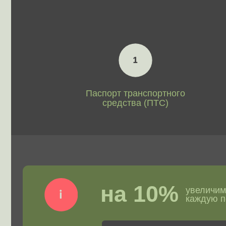
на 10%
увеличим стоим
каждую позици
Узнать стоимость с учетом надбав
Быстрая и точная о
авто в мессенджера