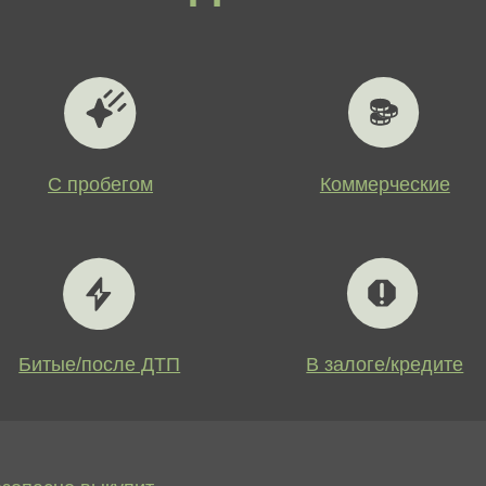
ые/после ДТП
В залоге/кредите
но выкупит
Серийные автомобили, а также модели
Модели с тюнингом, дополнительным
Транспорт, зарегистрированный на ко
предприятия, ИП, другие юридические
Машины, состоящие на учете в корпо
Автомобили с неисправностями и да
транспортном происшествии.
Кредитные, лизинговые и залоговые 
банковской задолженностью, а также
еляется:
внешним видом машины и её состоян