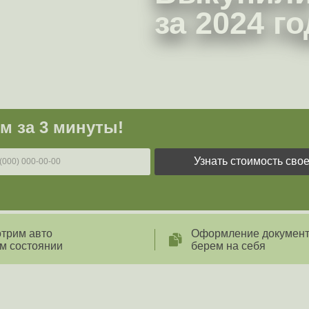
Онлайн оценка авто -
заполните форму и узнайте цену выкупа
те форму и узнайте цену выкупа
 3 минуты!
Узнать стоимость своего авто
вто
Оформление документов
оянии
берем на себя
иль Генезис
ЭДЖИК АВТО?