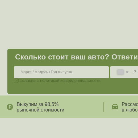
заполни
Сколько стоит ваш авто? Ответим за
+7
Согласие с политикой конфиденциальности
Выкупим за 98,5%
Рассмотрим а
рыночной стоимости
в любом сост
Как
продать автомоб
через автовыкуп М