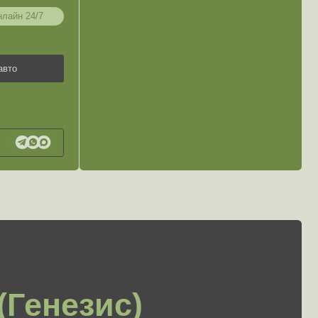
зис)
Премиум