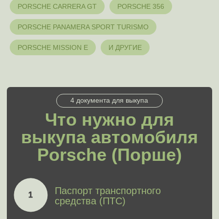
PORSCHE CARRERA GT
PORSCHE 356
Оценить
PORSCHE PANAMERA SPORT TURISMO
Отзывы клиентов
PORSCHE MISSION E
И ДРУГИЕ
5 звезд на Яндекс.Картах
4.9
4.9
5.0
5.0
4.9
из 5
На основе
174
оценок
Оставить отзыв