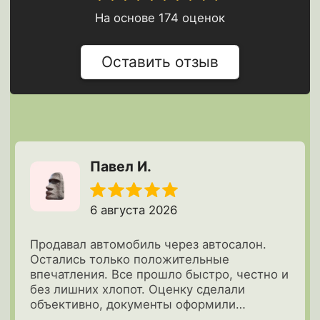
Вопросы
и ответы
Но можно же немного подождать и
продать дороже самому через
Auto.ru, Avito, Drom?
Как осуществляется выезд оценщика
и сделка?
Что с негативными отзывами о
срочном выкупе автомобилей?
Можно ли перед тем, как
подписывать договор, проверить
денежные средства?
За какую сумму можно продать мой
автомобиль?
Нужно ли снимать авто с учета перед