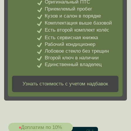
автомобиля
Audi
Acura
Avatr
BAIC
BMW
Buick
Cadillac
Changan
Chery
Chevrolet
Citroen
Daewoo
Daihatsu
Datsun
Dodge
DongFeng
DS
DW Hower
Evolute
Exeed
Fiat
Ford
Forthing
GAC
Все марки