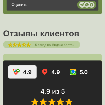
Nio
Nissan
OMODA
Opel
Peugeot
Porsche
Ravon
Renault
Samsung
Saturn
Seat
Skoda
Skywell
Smart
Solaris
SsangYong
Subaru
Suzuki
Tank
Tesla
Volkswagen
Volvo
Voyah
Xiaomi
Zeekr
Zotye
ГАЗ
УАЗ
FAQ