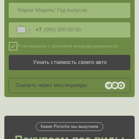
Неисправные
Битые/после ДТП
В залоге/кредите
С запретом
МЭДЖИК АВТО быстро и безопасно
выкупит машины марки Porsche (Порше)
в Москве и МО
Серийные автомобили, а также модели, снятые
с производства.
Модели с тюнингом, дополнительным
оборудованием.
Транспорт, зарегистрированный на компании,
организации, учреждения, предприятия, ИП, другие
юридические лица.
Машины, состоящие на учете в корпоративных
автопарках.