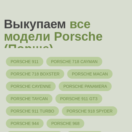
Узнать стоимость с учетом надбавок
Доплатим по 10%
PORSCHE 911
PORSCHE 718 CAYMAN
PORSCHE 718 BOXSTER
PORSCHE MACAN
Быстрая и точная
PORSCHE CAYENNE
PORSCHE PANAMERA
оценка вашего авто
в мессенджерах
PORSCHE TAYCAN
PORSCHE 911 GT3
Отправьте фото своего автомобиля,
опишите преимущества, укажите список
PORSCHE 911 TURBO
PORSCHE 918 SPYDER
надбавок
, и мы пришлем цену в течение
3 минут.
PORSCHE 944
PORSCHE 968