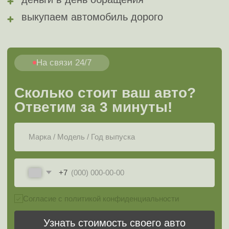
Сколько стоит ваш авто?
за
Ответим за 3 минуты!
+7
Согласие с политикой конфиденциальности
Узнать стоимость своего авто
или напишите нам в мессенджеры
Оценить в мессенджерах
Как
продать
Этапы
автомобиль
Порше
через автовыкуп
МЭДЖИК АВТО?