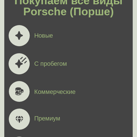
Автомобили с неисправностями и даже
побывавшие в дорожно-транспортном
происшествии.
Кредитные, лизинговые и залоговые автомобили
с непогашенной банковской задолженностью,
а также с ограничениями и штрафами.
Цена выкупа Porsche определяется:
внешним видом и состоянием кузова
техническим состоянием
годом выпуска,
оснащением
реальным пробегом автомобиля
Выкупаем
все
модели Porsche
(Порше)