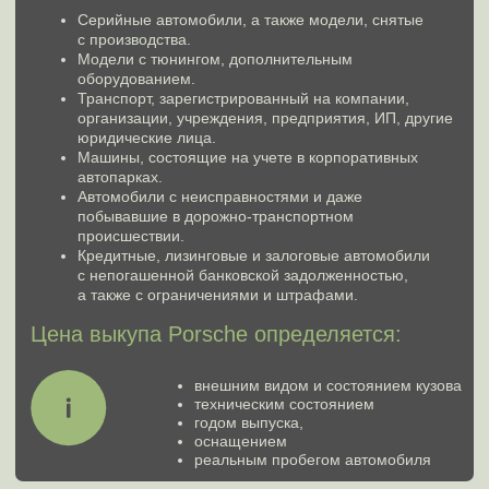
Свидетельство регистрации
транспортного средства (СТС)
Доверенность
(если вы не собственник)
на 10%
увеличим стоимость за
каждую позицию!
Оригинальный ПТС
Приемлемый пробег
Кузов и салон в порядке
Комплектация выше базовой
Есть второй комплект колёс
Есть сервисная книжка
Рабочий кондиционер
Лобовое стекло без трещин
Второй ключ в наличии
Единственный владелец