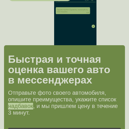
Geely
Genesis
GreatWall
Hafei
HAVAL
Hawtai
HiPhi
Honda
Hongqi
Hozon
Hyundai
Infiniti
Isuzu
JAC
Jaecoo
Jaguar
Jeep
Jetour
Jetta
Kaiyi
Kia
LADA (Ваз)
LandRover
Lexus
Lifan
Livan
LiXiang
Mazda
Mercedes
MG
Mini
Mitsubishi