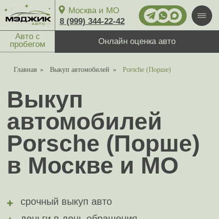
Москва и МО
8 (999) 344-22-42
Авто с
Онлайн оценка авто
пробегом
Главная
»
Выкуп автомобилей
»
Porsche (Порше)
Пн-вс: круглосуточно
Выкуп
Выкуп авто
автомобилей
1-й Магистральный тупик, 11с1
27/7
Москва
Porsche (Порше)
ул. Ярославское шоссе, 137
в Москве и МО
срочный выкуп авто
деньги в день обращения
выкупаем автомобиль дорого
На связи 24/7