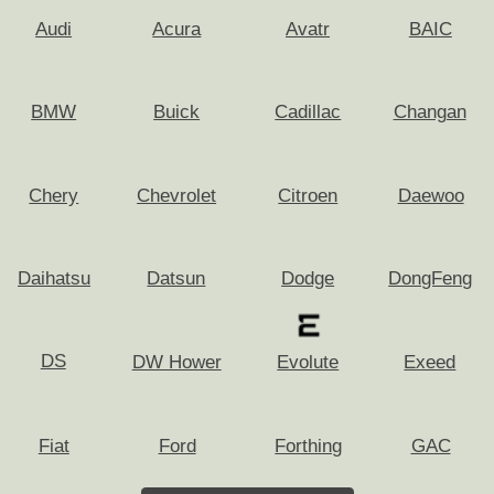
Ярославское шоссе, 137, офис 323
Построить маршрут
ИНН 7751335412 ОГРН 1247700689928
Разработка сайта
Политика конфиденциальности
Обращаем ваше внимание на то, что данный интернет-сайт,
а также вся информация о товарах и ценах, предоставленная
на нём, носит исключительно информационный характер и ни при
каких условиях не является публичной офертой, определяемой
положениями Статьи 437 Гражданского кодекса Российской
Федерации.