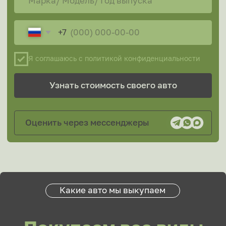
С запретом
Мэджик Авто быстро и безопасно
выкупит в Москве и МО машины:
Серийные автомобили, а также
модели, снятые с производства.
Модели с тюнингом,
дополнительным оборудованием.
Транспорт, зарегистрированный
на компании, организации,
учреждения, предприятия, ИП,
другие юридические лица.
Машины, состоящие на учете
в корпоративных автопарках.
Автомобили с неисправностями
и даже побывавшие в дорожно-