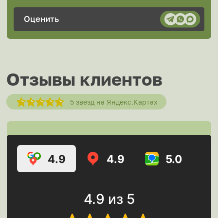
Peugeot
Porsche
Ravon
Renault
Samsung
Saturn
Seat
Skoda
Skywell
Smart
Solaris
SsangYong
Subaru
Suzuki
Tank
Tesla
Volkswagen
Volvo
Voyah
Xiaomi
Zeekr
Zotye
ГАЗ
УАЗ
FAQ
Вопросы