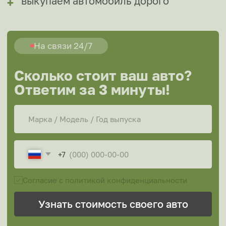
+7
Согласие с политикой конфиденциальности
Узнать стоимость своего авто
или напишите нам в мессенджеры
Оценить в мессенджерах
Как
продать
Этапы
автомобиль
Каи
через автовыкуп
МЭДЖИК АВТО?
до 5 минут