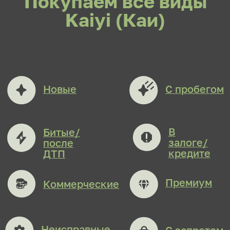
транспортном происшествии.
Кредитные, лизинговые
и залоговые автомобили
с непогашенной банковской
задолженностью, а также
с ограничениями и штрафами.
Цена выкупа определяется:
внешним видом машины и её
состоянием кузова
техническим состоянием
годом выпуска
оснащением
реальным пробегом
автомобиля
Выкупаем
все