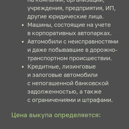
Свидетельство регистрации
транспортного средства (СТС)
Доверенность
(если вы не собственник)
на 10%
увеличим стоимость
за каждую позицию!
Оригинальный ПТС
Приемлемый пробег
Кузов и салон в порядке
Комплектация выше базовой
Есть второй комплект колёс
Есть сервисная книжка
Рабочий кондиционер
Лобовое стекло без трещин
Второй ключ в наличии
Единственный владелец