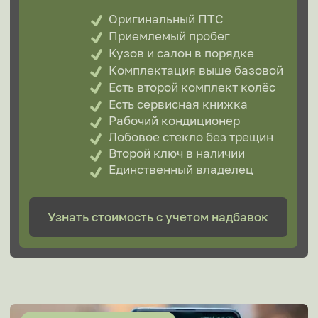
с нюансами и тонкостями
выкупа именно
вашего автомобиля
Audi
Acura
Avatr
BAIC
BMW
Buick
Cadillac
Changan
Chery
Chevrolet
Citroen
Daewoo
Daihatsu
Datsun
Dodge
DongFeng
DS
DW Hower
Evolute
Exeed
Fiat
Ford
Forthing
GAC
Geely
Genesis
GreatWall
Hafei