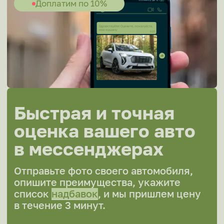
HAVAL
Hawtai
HiPhi
Honda
Hongqi
Hozon
Hyundai
Infiniti
Isuzu
JAC
Jaecoo
Jaguar
Jeep
Jetour
Jetta
Kaiyi
Kia
LADA (Ваз)
LandRover
Lexus
Lifan
Livan
LiXiang
Mazda
Mercedes
MG
Mini
Mitsubishi
Nio
Nissan
OMODA
Opel