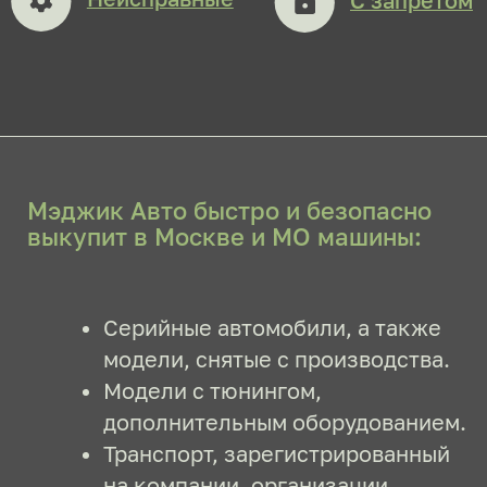
модели Kaiyi (Каи)
4 документа для выкупа
Что нужно для
выкупа автомобиля
Kaiyi (Каи)
Паспорт транспортного
средства (ПТС)
Паспорт гражданина РФ
или СНГ