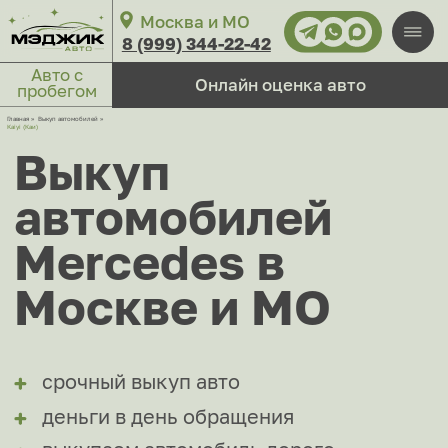
Москва и МО
8 (999) 344-22-42
Авто с
Онлайн оценка авто
пробегом
Выкуп
Пн-вс: круглосуточ
автомобилей
Выкуп авто
Merсedes в
1-й Магистральный тупик, 11с1
27/7
Москва
Москве и МО
ул. Ярославское шоссе, 137
срочный выкуп авто
деньги в день обращения
Главная
»
Выкуп автомобилей
»
выкупаем автомобиль дорого
Kaiyi (Каи)
На связи 24/7
Сколько стоит ваш авто?
за
Ответим за 3 минуты!