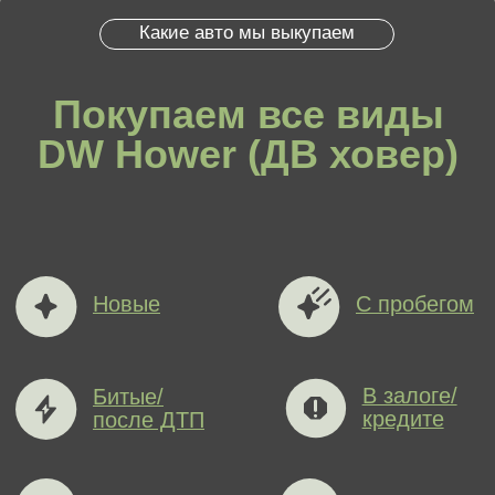
Машины, состоящие на учете
в корпоративных автопарках.
Автомобили с неисправностями
и даже побывавшие в дорожно-
транспортном происшествии.
Кредитные, лизинговые
и залоговые автомобили
с непогашенной банковской
задолженностью, а также
с ограничениями и штрафами.
Цена выкупа определяется:
внешним видом машины и её
состоянием кузова
техническим состоянием
годом выпуска
оснащением
реальным пробегом автомобиля