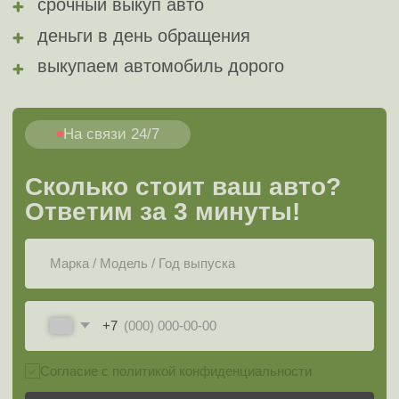
Сколько стоит ваш авто?
за
Ответим за 3 минуты!
+7
Согласие с политикой конфиденциальности
Узнать стоимость своего авто
или напишите нам в мессенджеры
Оценить в мессенджерах
Как
продать
Этапы
автомобиль ДВ
Ховер
через
автовыкуп