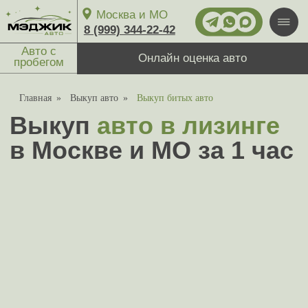
Москва и МО
8 (999) 344-22-42
Авто с
Онлайн оценка авто
пробегом
Главная
»
Выкуп авто
»
Выкуп битых авто
Выкуп
авто в лизинге
Пн-вс: круглосуточно
в Москве и МО за 1 час
Выкуп авто
1-й Магистральный тупик, 11с1
27/7
Москва
ул. Ярославское шоссе, 137
за 5 минут
оценим ваш авто онлайн
и дадим лучшую цену