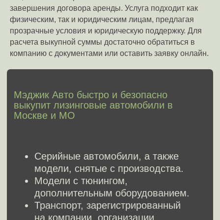
час
завершения договора аренды. Услуга подходит как
физическим, так и юридическим лицам, предлагая
Безопасно
прозрачные условия и юридическую поддержку. Для
Переведем деньги на счет или
карту любого банка
расчета выкупной суммы достаточно обратиться в
компанию с документами или оставить заявку онлайн.
Быстро и выгодно
Выкуп авто за 1 день и подписание
с вами договора-купли продажи
на месте осмотра
Реальные примеры
выкупленных машин
Чтобы вы видели живую статистику
наших сделок. Это ваш ориентир:
сравните свою машину с аналогичными
примерами
и уже сейчас поймите
примерную стоимость. Никаких «черных
ящиков» — только честность и
прозрачность.