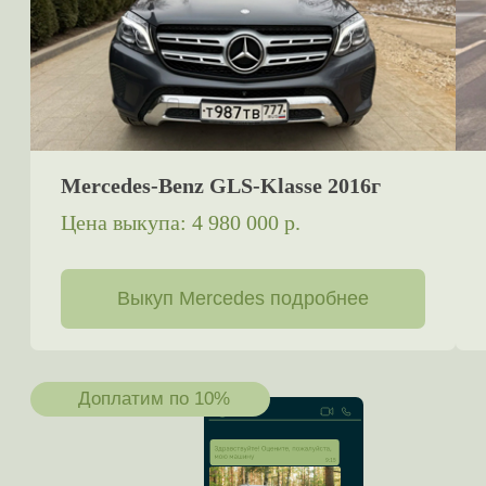
Jeep
Jetour
Jetta
Kaiyi
Kia
LADA (Ваз)
LandRover
Lexus
Lifan
Livan
LiXiang
Mazda
Mercedes
MG
Mini
Mitsubishi
Nio
Nissan
OMODA
Opel
Peugeot
Porsche
Ravon
Renault
Samsung
Saturn
Seat
Skoda
Skywell
Smart
Solaris
SsangYong
Subaru
Suzuki
Tank
Tesla