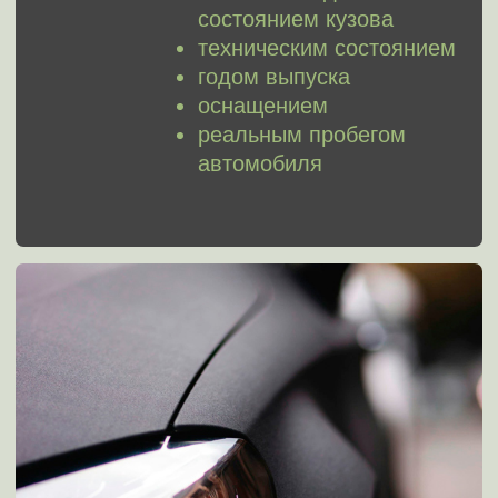
Быстрая и точная
оценка вашего авто
в мессенджерах
Отправьте фото своего автомобиля,
опишите преимущества, укажите список
надбавок
, и мы пришлем цену в течение
3 минут.
Оценить
Отзывы клиентов
5 звезд на Яндекс.Картах
4.9
4.9
5.0
5.0