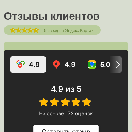
выкупа?
Чем выкуп авто в лизинге отличается
от кредита?
Какие автомобили можно выкупить?
Сколько времени занимает переход
права собственности?
Можно ли выкупить авто с пробегом
свыше 100 тыс. км?
Какие преимущества у выкупа авто в
лизинге?
Что делать, если авто повреждено в
период лизинга?
Принимают ли авто в лизинге после
ДТП?
Как оформить выкуп авто в лизинге
для юридических лиц?