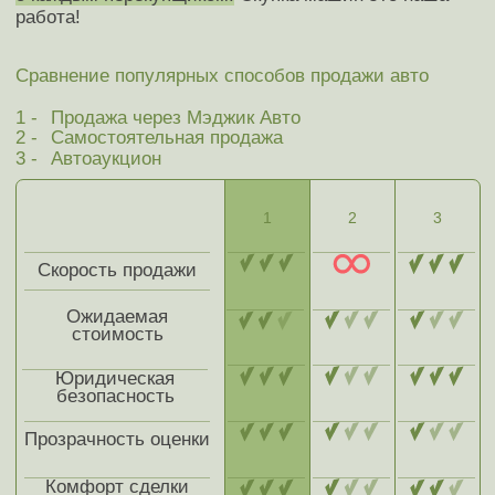
на 10%
увеличим стоимость за
каждую позицию!
Оригинальный ПТС
Приемлемый пробег
Кузов и салон в порядке
Комплектация выше базовой
Есть второй комплект колёс
Есть сервисная книжка
Рабочий кондиционер
Лобовое стекло без трещин
Второй ключ в наличии
Единственный владелец
Узнать стоимость с учетом надбавок