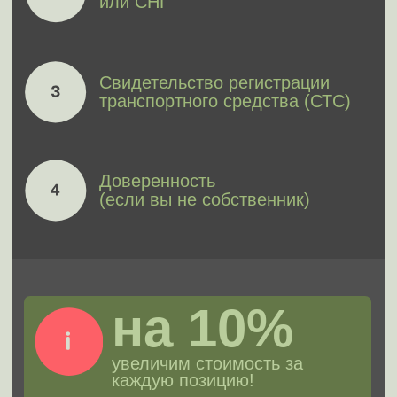
а также с ограничениями
и штрафами.
Цена выкупа лизинговых
автомобилей определяется:
внешним видом и
состоянием кузова
техническим состоянием
годом выпуска
оснащением
реальным пробегом
автомобиля