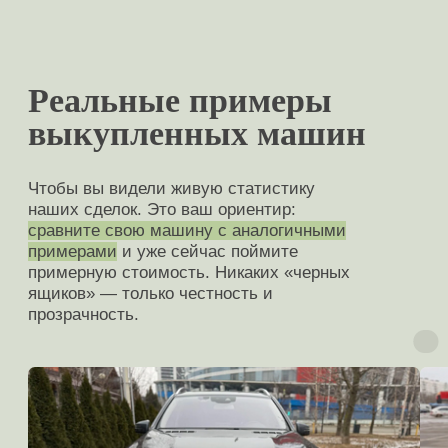
DS
DW Hower
Evolute
Exeed
Fiat
Ford
Forthing
GAC
Все марки
Geely
Genesis
GreatWall
Hafei
HAVAL
Hawtai
HiPhi
Honda
Hongqi
Hozon
Hyundai
Infiniti
Isuzu
JAC
Jaecoo
Jaguar