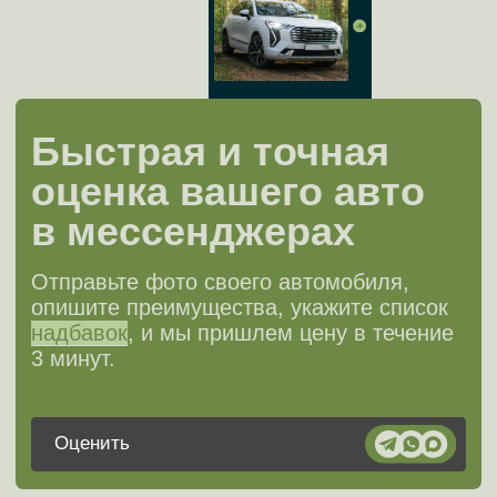
Volkswagen
Volvo
Voyah
Xiaomi
Zeekr
Zotye
ГАЗ
УАЗ
FAQ
Вопросы
и ответы
Что означает «выкуп авто в
лизинге»?
Как рассчитывается стоимость
выкупа?
Можно ли выкупить авто досрочно?
Какие документы нужны для