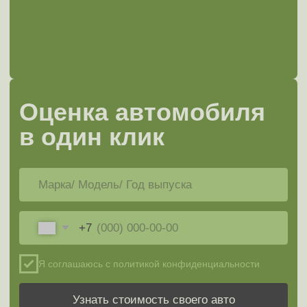
работа!
Сравнение популярных способов продажи авто
1 -
Продажа через Мэджик Авто
2 -
Самостоятельная продажа
3 -
Автоаукцион
1
2
3
Скорость продажи
Ожидаемая
стоимость
Юридическая
безопасность
Прозрачность оценки
Комфорт сделки
4 документа для выкупа
Что нужно для