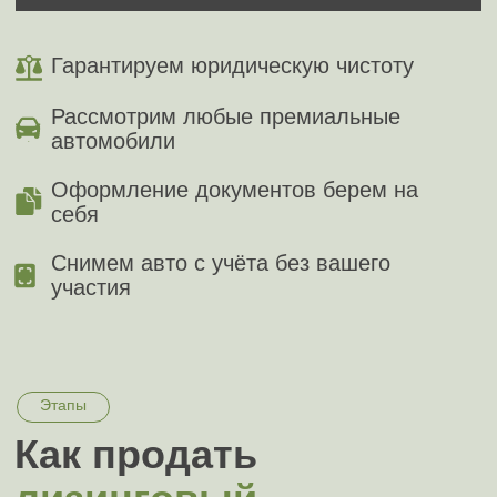
Этапы
Как продать
лизинговый
автомобиль
через
автовыкуп Мэджик
Авто?
до 5 минут
Оставьте заявку
Это можно сделать на сайте, позвонить или
отправить фото и описание в мессенджер
до 30 минут
К вам едет специалист
Специалист может приехать уже через 30
минут и определить точную цену выкупа
до 30 минут