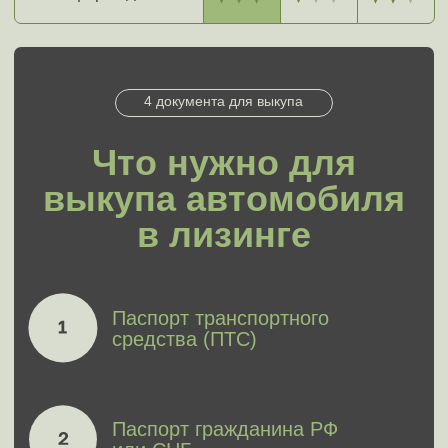
Мэджик Авто быстро и безопасно
выкупит лизинговые автомобили в
Москве и МО
Серийные автомобили, а также
модели, снятые с производства.
Модели с тюнингом,
дополнительным оборудованием.
Транспорт, зарегистрированный
на компании, организации,
учреждения, предприятия, ИП,
другие юридические лица.
Машины, состоящие на учете
в корпоративных автопарках.
Автомобили с неисправностями
и даже побывавшие в дорожно-
транспортном происшествии.
Кредитные, лизинговые и залоговые
автомобили с непогашенной
банковской задолженностью,