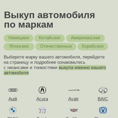
Построить маршрут
1-й Магистральный тупик, 11с1, офис 201
Ярославское шоссе, 137, офис 323
Построить маршрут
ИНН 7751335412 ОГРН 1247700689928
Разработка сайта
Политика конфиденциальности
Обращаем ваше внимание на то, что данный интернет-сайт,
а также вся информация о товарах и ценах, предоставленная
на нём, носит исключительно информационный характер и ни при
каких условиях не является публичной офертой, определяемой
положениями Статьи 437 Гражданского кодекса Российской
Федерации.